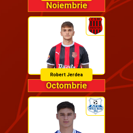
Noiembrie
Robert Jerdea
Octombrie