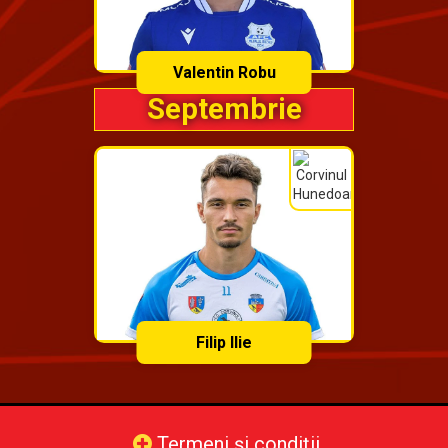
Valentin Robu
Septembrie
Filip Ilie
Termeni și condiții