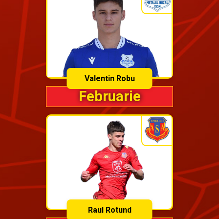
Valentin Robu
Februarie
Raul Rotund