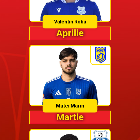
Valentin Robu
Aprilie
Matei Marin
Martie